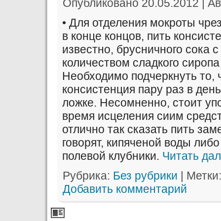
Опубликовано
20.05.2012
|
Ав
• Для отделения мокроты чре
в конце концов, пить консист
известно, брусничного сока 
количеством сладкого сиропа
Необходимо подчеркнуть то, 
консистенция пару раз в день
ложке. Несомненно, стоит упо
время исцеления сиим средс
отлично так сказать пить заме
говорят, кипяченой воды либо 
полевой клубники.
Читать да
Рубрика:
Без рубрики
|
Метки
Добавить комментарий