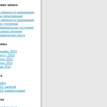
ежие записи
собенности реанимации
ри перегревании
собенности реанимации
ри утоплении
ерминальное состояние
тапное лечение
ермические ожоги
хивы
екабрь 2013
вгуст 2012
юль 2012
юнь 2012
ай 2012
та
ойти
SS
записей
SS
комментариев
тки