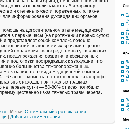
злагается на врачей бригад, первыми прибывших в
 Они должны определить масштаб и характер
Св
ество и степень тяжести пораженных, а также
О
и для информирования руководящих органов
п
О
п
 помощь на догоспитальном этапе медицинской
Т
ется в первые часы (на протяжении первых суток)
Э
 и представляет собой комплекс лечебно-
Т
 мероприятий, выполняемых врачами с целью
дствий поражения, непосредственно угрожающих
Ар
их, предупреждения развития инфекционных
й и подготовки пострадавших к эвакуации, что
Д
ивание большинства тяжелопораженных.
А
ом оказания этого вида медицинской помощи
И
И
4—6 часов с момента возникновения катастрофы,
М
летальных исходов при тяжелых травмах
 на первые сутки — 50-80% от всех погибших.
Ме
преимущественно из-за тяжелых травм черепа,
В
R
R
ики
|
Метки:
Оптимальный срок оказания
ощи
|
Добавить комментарий
Ме