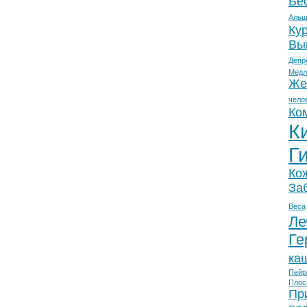
Бе
Альц
Ку
Вы
Депр
Медл
Же
чело
Ко
К
Г
Ко
За
Веса
Ле
Ге
ка
Пейр
Плос
Пр