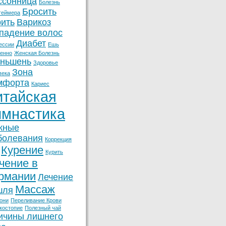
ссонница
Болезнь
Бросить
геймера
рить
Варикоз
падение волос
Диабет
ессии
Ешь
енно
Женская Болезнь
ньшень
Здоровье
Зона
века
мфорта
Кариес
итайская
имнастика
жные
болевания
Коррекция
Курение
Курить
чение в
рмании
Лечение
Массаж
шля
они
Переливание Крови
костопие
Полезный чай
ичины лишнего