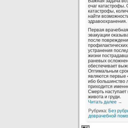
Важная задача во
очаг катастрофы.
катастрофы, колич
найти возможност
здравоохранения.
Первая врачебная
эвакуации оказыва
после повреждений
профилактических
устранения после
жизни пострадавш
раневых осложнени
обеспечивает выж
Оптимальным срок
являются первые 
ибо большинство 
приходится именно
Смерть наступает 
живота и груди.
Читать далее
→
Рубрика:
Без рубр
доврачебной пом