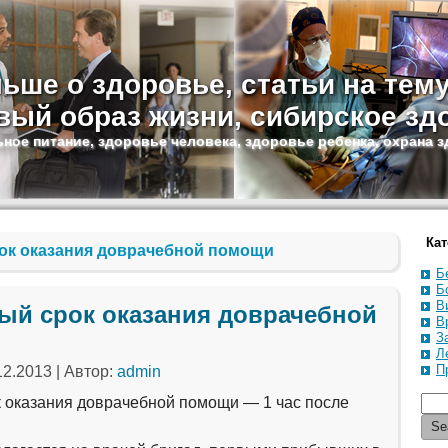
ьше о здоровье, статьи на тем
вый образ жизни, сибирское зд
ное питание, здоровье человека, здоровье ребенка, охрана 
Кат
ок оказания доврачебной помощи
Б
Б
В
й срок оказания доврачебной
В
З
Л
П
12.2013
|
Автор:
admin
 оказания доврачебной помощи — 1 час после