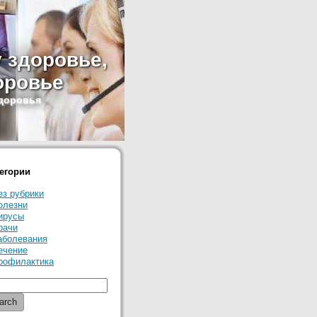
у здоровье,
оровье
здоровья
егории
ез рубрики
олезни
ирусы
рачи
аболевания
ечение
рофилактика